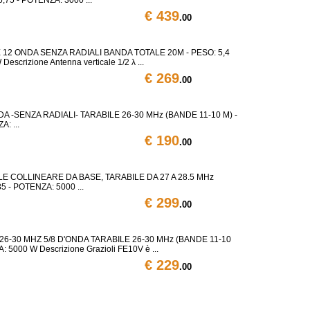
€ 439
.00
12 ONDA SENZA RADIALI BANDA TOTALE 20M - PESO: 5,4
escrizione Antenna verticale 1/2 λ ...
€ 269
.00
DA -SENZA RADIALI- TARABILE 26-30 MHz (BANDE 11-10 M) -
: ...
€ 190
.00
LE COLLINEARE DA BASE, TARABILE DA 27 A 28.5 MHz
85 - POTENZA: 5000 ...
€ 299
.00
6-30 MHZ 5/8 D'ONDA TARABILE 26-30 MHz (BANDE 11-10
 5000 W Descrizione Grazioli FE10V è ...
€ 229
.00