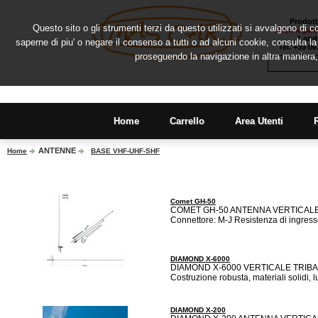
Prodott
Questo sito o gli strumenti terzi da questo utilizzati si avvalgono di co
Sede legale
Lando
saperne di piu' o negare il consenso a tutti o ad alcuni cookie, consulta 
Tel. +39 0
proseguendo la navigazione in altra maniera,
Home
Carrello
Area Utenti
ANTENNE
Home
BASE VHF-UHF-SHF
Comet GH-50
COMET GH-50 ANTENNA VERTICALE BAN
Connettore: M-J Resistenza di ingresso
DIAMOND X-6000
DIAMOND X-6000 VERTICALE TRIBAND
Costruzione robusta, materiali solidi, 
DIAMOND X-200