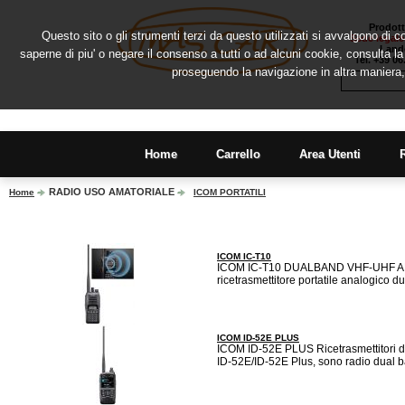
Prodott
Questo sito o gli strumenti terzi da questo utilizzati si avvalgono di co
Sede legale
Lando
saperne di piu' o negare il consenso a tutti o ad alcuni cookie, consulta 
Tel. +39 0
proseguendo la navigazione in altra maniera,
Home
Carrello
Area Utenti
RADIO USO AMATORIALE
Home
ICOM PORTATILI
ICOM IC-T10
ICOM IC-T10 DUALBAND VHF-UHF ANALOG
ricetrasmettitore portatile analogico 
ICOM ID-52E PLUS
ICOM ID-52E PLUS Ricetrasmettitori d
ID-52E/ID-52E Plus, sono radio dual 