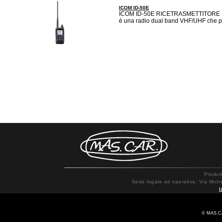
ICOM ID-50E
ICOM ID-50E RICETRASMETTITORE P
è una radio dual band VHF/UHF che p
Prodot
Sede legale ed operativa: Via Mich
© MAS.CA