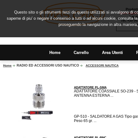
Prodott
Questo sito o gli strumenti terzi da questo utilizzati si avvalgono di co
Sede legale
Lando
saperne di piu' o negare il consenso a tutti o ad alcuni cookie, consulta 
Tel. +39 0
proseguendo la navigazione in altra maniera,
Home
Carrello
Area Utenti
RADIO ED ACCESSORI USO NAUTICO
Home
ACCESSORI NAUTICA
ADATTATORE PL-SMA
ADATTATORE COASSIALE SO-239 -
ANTENNA ESTERNA ...
GP-510 - SALDATORE A GAS Tipo gas 
Peso 65 gr. ...
ADATTATORE PL-BNC