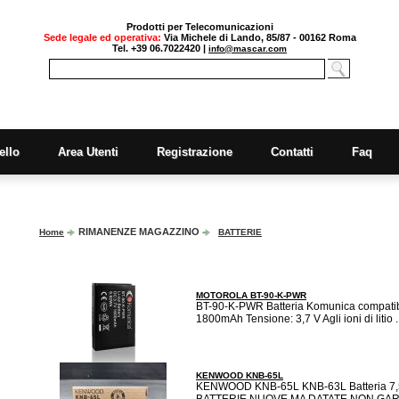
Prodotti per Telecomunicazioni
Sede legale ed operativa:
Via Michele di Lando, 85/87 - 00162 Roma
Tel. +39 06.7022420 |
info@mascar.com
ello
Area Utenti
Registrazione
Contatti
Faq
RIMANENZE MAGAZZINO
Home
BATTERIE
MOTOROLA BT-90-K-PWR
BT-90-K-PWR Batteria Komunica compatib
1800mAh Tensione: 3,7 V Agli ioni di litio ..
KENWOOD KNB-65L
KENWOOD KNB-65L KNB-63L Batteria 7,5
BATTERIE NUOVE MA DATATE NON GARA