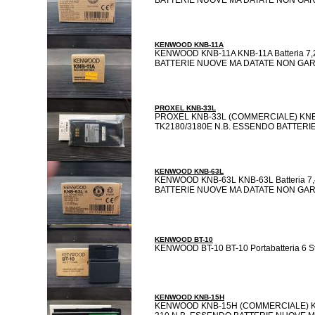
KENWOOD KNB-11A
KENWOOD KNB-11A KNB-11A Batteria 7,2
BATTERIE NUOVE MA DATATE NON GARA
PROXEL KNB-33L
PROXEL KNB-33L (COMMERCIALE) KNB-33L
TK2180/3180E N.B. ESSENDO BATTERI
KENWOOD KNB-63L
KENWOOD KNB-63L KNB-63L Batteria 7,4
BATTERIE NUOVE MA DATATE NON GARA
KENWOOD BT-10
KENWOOD BT-10 BT-10 Portabatteria 6 St
KENWOOD KNB-15H
KENWOOD KNB-15H (COMMERCIALE) KNB-