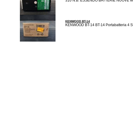
310 N.B. ESSENDO BATTERIE NUOVE M
KENWOOD BT-14
KENWOOD BT-14 BT-14 Portabatteria 4 St