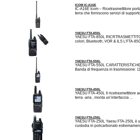
ICOM IC-A16E
IC-A16E Icom – Ricetrasmettitore port
terra che forniscono servizi di supporto
YAESU FTA-850L
YAESU FTA-850L RICRTRASMETTITORE 
colori, Bluetooth, VOR & ILS L’FTA-850
YAESU FTA-550L
YAESU FTA-550L CARATTERISTICHE: B
Banda di frequenza in trasmissione: 1
YAESU FTA-450L
YAESU FTA-450L Il ricetrasmettitore a
terra -aria , monta un’interfaccia ...
YAESU FTA-250L
YAESU FTA-250L Yaesu FTA-250L è un
custodia in policarbonato estremament