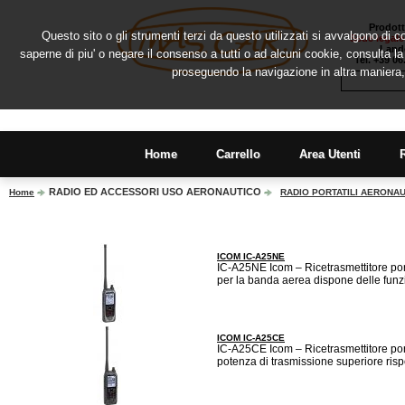
Prodott
Questo sito o gli strumenti terzi da questo utilizzati si avvalgono di co
Sede legale
Lando
saperne di piu' o negare il consenso a tutti o ad alcuni cookie, consulta 
Tel. +39 0
proseguendo la navigazione in altra maniera,
Home
Carrello
Area Utenti
RADIO ED ACCESSORI USO AERONAUTICO
Home
RADIO PORTATILI AERONA
ICOM IC-A25NE
IC-A25NE Icom – Ricetrasmettitore po
per la banda aerea dispone delle funzio
ICOM IC-A25CE
IC-A25CE Icom – Ricetrasmettitore po
potenza di trasmissione superiore rispet