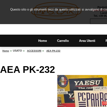
Prodott
Questo sito o gli strumenti terzi da questo utilizzati si avvalgono di c
Sede legale
Lando
Tel. +39 0
Home
Carrello
Area Utenti
USATO
Home
ACCESSORI
AEA PK-232
AEA PK-232