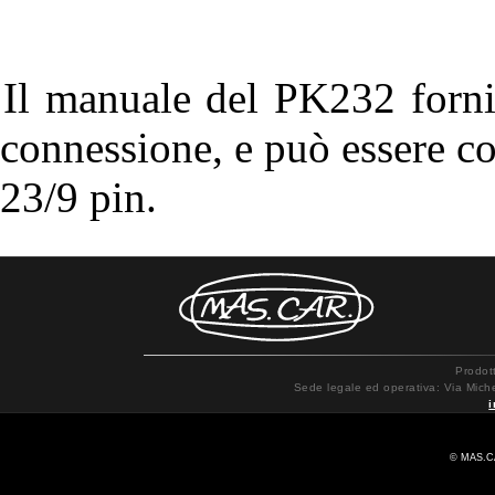
Il manuale del PK232 fornis
connessione, e può essere c
23/9 pin.
Prodot
Sede legale ed operativa: Via Mich
© MAS.CA