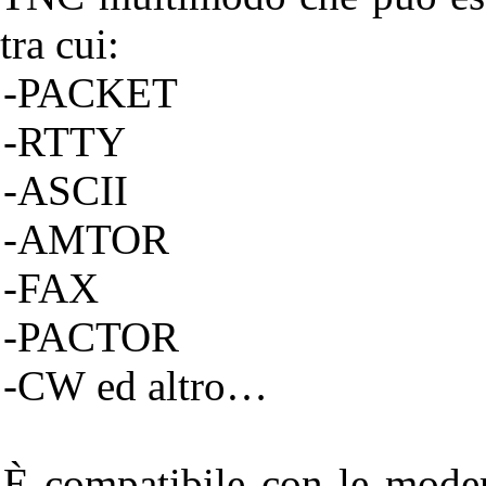
tra cui:
-PACKET
-RTTY
-ASCII
-AMTOR
-FAX
-PACTOR
-CW ed altro…
È compatibile con le mod