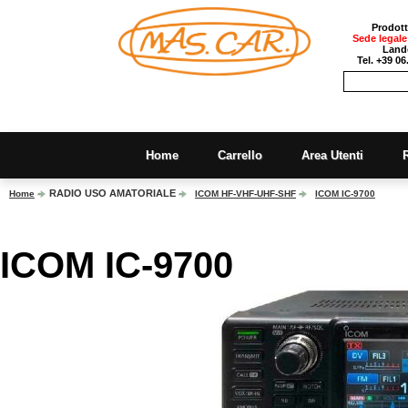
Prodott
Sede legale
Lando
Tel. +39 0
Home
Carrello
Area Utenti
RADIO USO AMATORIALE
Home
ICOM HF-VHF-UHF-SHF
ICOM IC-9700
ICOM IC-9700