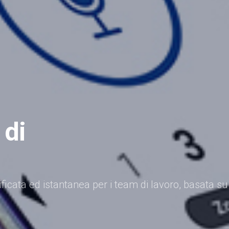
 di
icata ed istantanea per i team di lavoro, basata su